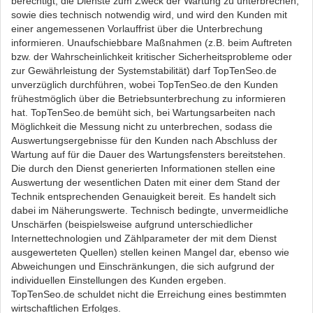
berechtigt, die Dienste zum Zweck der Wartung zu unterbrechen,
sowie dies technisch notwendig wird, und wird den Kunden mit
einer angemessenen Vorlauffrist über die Unterbrechung
informieren. Unaufschiebbare Maßnahmen (z.B. beim Auftreten
bzw. der Wahrscheinlichkeit kritischer Sicherheitsprobleme oder
zur Gewährleistung der Systemstabilität) darf TopTenSeo.de
unverzüglich durchführen, wobei TopTenSeo.de den Kunden
frühestmöglich über die Betriebsunterbrechung zu informieren
hat. TopTenSeo.de bemüht sich, bei Wartungsarbeiten nach
Möglichkeit die Messung nicht zu unterbrechen, sodass die
Auswertungsergebnisse für den Kunden nach Abschluss der
Wartung auf für die Dauer des Wartungsfensters bereitstehen.
Die durch den Dienst generierten Informationen stellen eine
Auswertung der wesentlichen Daten mit einer dem Stand der
Technik entsprechenden Genauigkeit bereit. Es handelt sich
dabei im Näherungswerte. Technisch bedingte, unvermeidliche
Unschärfen (beispielsweise aufgrund unterschiedlicher
Internettechnologien und Zählparameter der mit dem Dienst
ausgewerteten Quellen) stellen keinen Mangel dar, ebenso wie
Abweichungen und Einschränkungen, die sich aufgrund der
individuellen Einstellungen des Kunden ergeben.
TopTenSeo.de schuldet nicht die Erreichung eines bestimmten
wirtschaftlichen Erfolges.